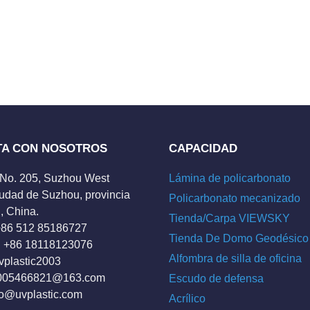
TA CON NOSOTROS
CAPACIDAD
 No. 205, Suzhou West
Lámina de policarbonato
udad de Suzhou, provincia
Policarbonato mecanizado
, China.
Tienda/Carpa VIEWSKY
 +86 512 85186727
Tienda De Domo Geodésico
 +86 18118123076
Alfombra de silla de oficina
vplastic2003
005466821@163.com
Escudo de defensa
fo@uvplastic.com
Acrílico