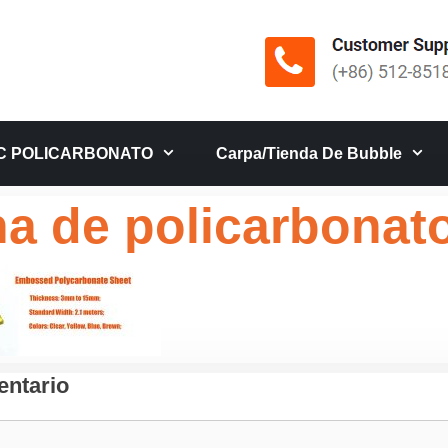
C POLICARBONATO
Carpa/tienda De Bubble
a de policarbonato
ntario