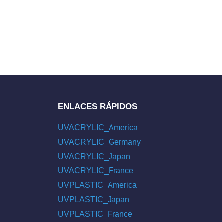
ENLACES RÁPIDOS
UVACRYLIC_America
UVACRYLIC_Germany
UVACRYLIC_Japan
UVACRYLIC_France
UVPLASTIC_America
UVPLASTIC_Japan
UVPLASTIC_France