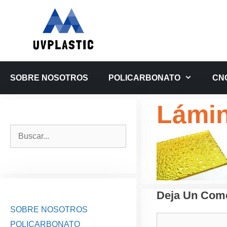
Saltar
al
contenido
SOBRE NOSOTROS
POLICARBONATO
CN
Lámin
Buscar:
Deja Un Come
SOBRE NOSOTROS
Comentario
POLICARBONATO