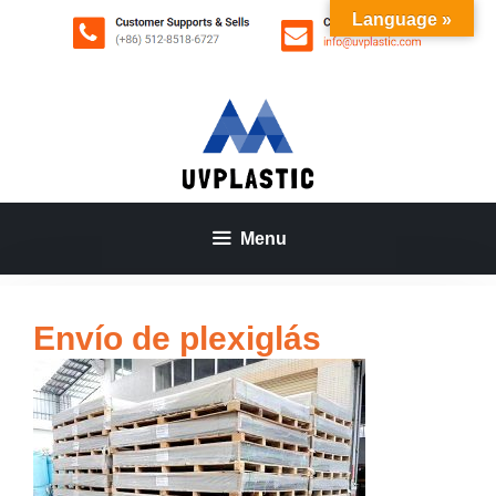
Saltar
Language »
al
contenido
Menu
Envío de plexiglás