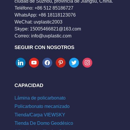
ciudad de Suzhou, provincia de Jiangsu, China.
Teléfono: +86 512 85186727
WhatsApp: +86 18118123076
WeChat: uvplastic2003
Skype:
15005466821@163.com
Correo:
info@uvplastic.com
SEGUIR CON NOSOTROS
linkedin
youtube
facebook
pinterest
twitter
instagram
CAPACIDAD
Lámina de policarbonato
Policarbonato mecanizado
Tienda/Carpa VIEWSKY
Tienda De Domo Geodésico