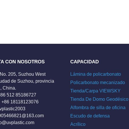
TA CON NOSOTROS
CAPACIDAD
 No. 205, Suzhou West
Lámina de policarbonato
udad de Suzhou, provincia
Policarbonato mecanizado
, China.
Tienda/Carpa VIEWSKY
 +86 512 85186727
Tienda De Domo Geodésico
 +86 18118123076
Alfombra de silla de oficina
vplastic2003
005466821@163.com
Escudo de defensa
fo@uvplastic.com
Acrílico