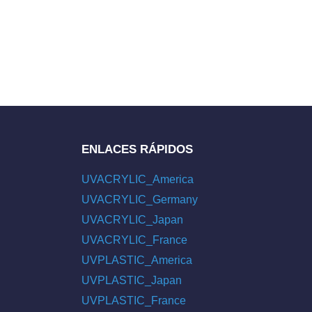
ENLACES RÁPIDOS
UVACRYLIC_America
UVACRYLIC_Germany
UVACRYLIC_Japan
UVACRYLIC_France
UVPLASTIC_America
UVPLASTIC_Japan
UVPLASTIC_France