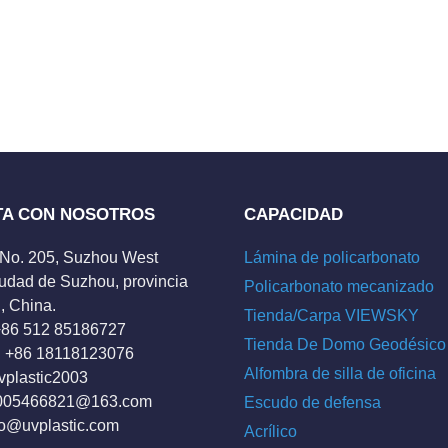
TA CON NOSOTROS
CAPACIDAD
 No. 205, Suzhou West
Lámina de policarbonato
udad de Suzhou, provincia
Policarbonato mecanizado
, China.
Tienda/Carpa VIEWSKY
 +86 512 85186727
Tienda De Domo Geodésico
 +86 18118123076
Alfombra de silla de oficina
vplastic2003
005466821@163.com
Escudo de defensa
fo@uvplastic.com
Acrílico