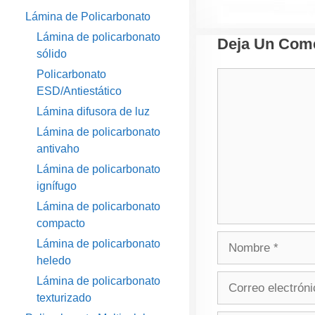
Lámina de Policarbonato
Lámina de policarbonato
Deja Un Come
sólido
Policarbonato
Comentario
ESD/Antiestático
Lámina difusora de luz
Lámina de policarbonato
antivaho
Lámina de policarbonato
ignífugo
Lámina de policarbonato
compacto
Nombre
Lámina de policarbonato
heledo
Correo
Lámina de policarbonato
electrónico
texturizado