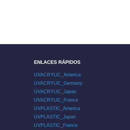
ENLACES RÁPIDOS
UVACRYLIC_America
UVACRYLIC_Germany
UVACRYLIC_Japan
UVACRYLIC_France
UVPLASTIC_America
UVPLASTIC_Japan
UVPLASTIC_France