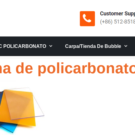
C POLICARBONATO
Carpa/tienda De Bubble
a de policarbonato