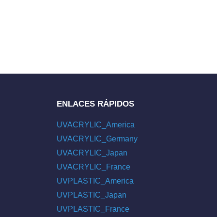
ENLACES RÁPIDOS
UVACRYLIC_America
UVACRYLIC_Germany
UVACRYLIC_Japan
UVACRYLIC_France
UVPLASTIC_America
UVPLASTIC_Japan
UVPLASTIC_France