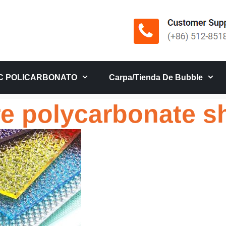
C POLICARBONATO
Carpa/tienda De Bubble
re polycarbonate s