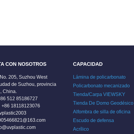
TA CON NOSOTROS
CAPACIDAD
 No. 205, Suzhou West
Lámina de policarbonato
udad de Suzhou, provincia
Policarbonato mecanizado
, China.
Tienda/Carpa VIEWSKY
 +86 512 85186727
Tienda De Domo Geodésico
 +86 18118123076
Alfombra de silla de oficina
vplastic2003
005466821@163.com
Escudo de defensa
fo@uvplastic.com
Acrílico