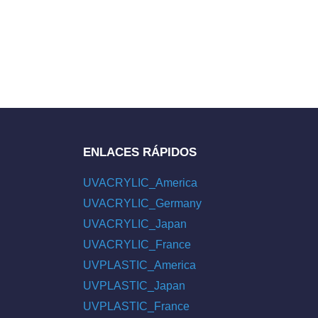
ENLACES RÁPIDOS
UVACRYLIC_America
UVACRYLIC_Germany
UVACRYLIC_Japan
UVACRYLIC_France
UVPLASTIC_America
UVPLASTIC_Japan
UVPLASTIC_France