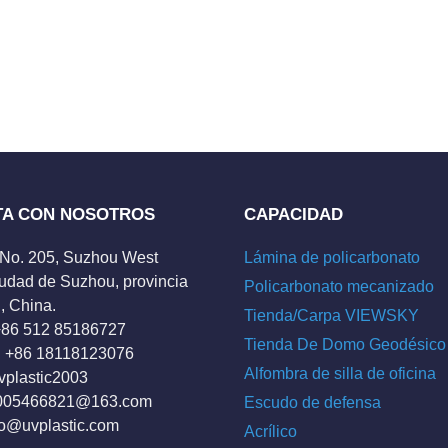
TA CON NOSOTROS
CAPACIDAD
 No. 205, Suzhou West
Lámina de policarbonato
udad de Suzhou, provincia
Policarbonato mecanizado
, China.
Tienda/Carpa VIEWSKY
 +86 512 85186727
Tienda De Domo Geodésico
 +86 18118123076
Alfombra de silla de oficina
vplastic2003
005466821@163.com
Escudo de defensa
fo@uvplastic.com
Acrílico