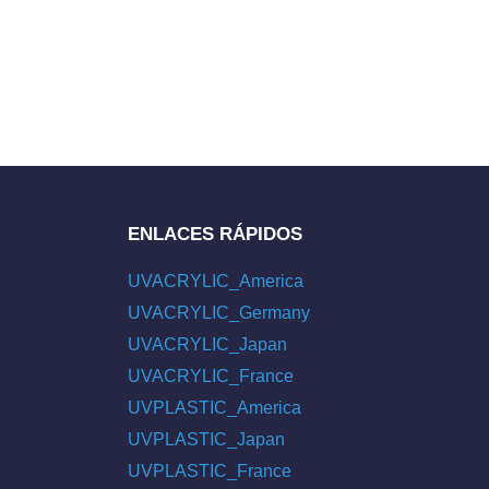
ENLACES RÁPIDOS
UVACRYLIC_America
UVACRYLIC_Germany
UVACRYLIC_Japan
UVACRYLIC_France
UVPLASTIC_America
UVPLASTIC_Japan
UVPLASTIC_France