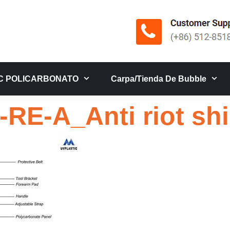
C POLICARBONATO
Carpa/tienda De Bubble
RE-A_Anti riot sh