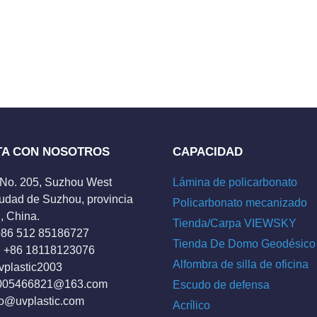
TA CON NOSOTROS
CAPACIDAD
 No. 205, Suzhou West
Lámina de policarbonato
udad de Suzhou, provincia
Policarbonato mecanizado
, China.
Tienda/Carpa VIEWSKY
 +86 512 85186727
Tienda De Domo Geodésico
 +86 18118123076
Alfombra de silla de oficina
vplastic2003
005466821@163.com
Escudo de defensa
fo@uvplastic.com
Acrílico