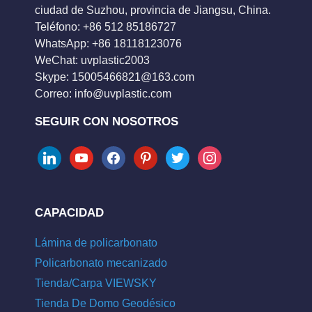
ciudad de Suzhou, provincia de Jiangsu, China.
Teléfono: +86 512 85186727
WhatsApp: +86 18118123076
WeChat: uvplastic2003
Skype:
15005466821@163.com
Correo:
info@uvplastic.com
SEGUIR CON NOSOTROS
linkedin
youtube
facebook
pinterest
twitter
instagram
CAPACIDAD
Lámina de policarbonato
Policarbonato mecanizado
Tienda/Carpa VIEWSKY
Tienda De Domo Geodésico