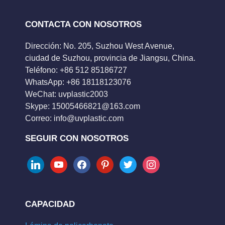
CONTACTA CON NOSOTROS
Dirección: No. 205, Suzhou West Avenue,
ciudad de Suzhou, provincia de Jiangsu, China.
Teléfono: +86 512 85186727
WhatsApp: +86 18118123076
WeChat: uvplastic2003
Skype:
15005466821@163.com
Correo:
info@uvplastic.com
SEGUIR CON NOSOTROS
linkedin
youtube
facebook
pinterest
twitter
instagram
CAPACIDAD