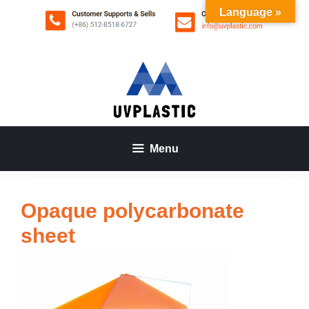
Saltar
Language »
al
contenido
Menu
Opaque polycarbonate
sheet